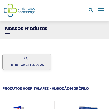
PRODUTOS
NUTRIÇÃO E
LABORATÓRIOS
MEDIC
HOSPITALARES
SUPLEMENTOS
Nossos Produtos
FILTRE POR CATEGORIAS
PRODUTOS HOSPITALARES > ALGODÃO HIDRÓFILO