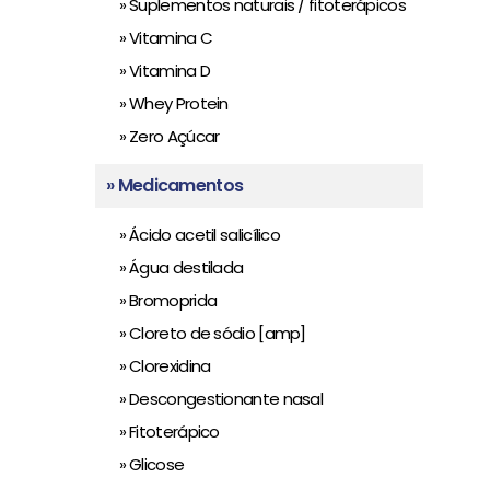
» Suplementos naturais / fitoterápicos
» Vitamina C
» Vitamina D
» Whey Protein
» Zero Açúcar
» Medicamentos
» Ácido acetil salicílico
» Água destilada
» Bromoprida
» Cloreto de sódio [amp]
» Clorexidina
» Descongestionante nasal
» Fitoterápico
» Glicose