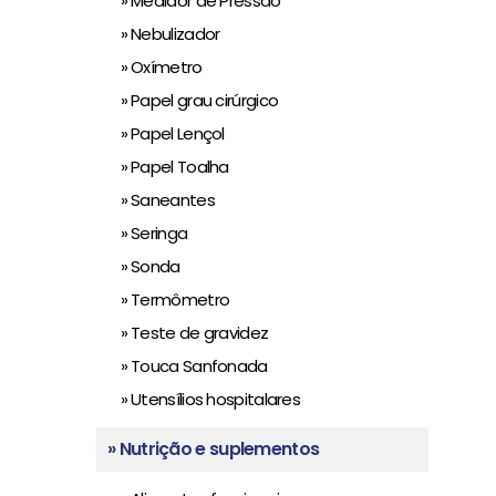
» Medidor de Pressão
» Nebulizador
» Oxímetro
» Papel grau cirúrgico
» Papel Lençol
» Papel Toalha
» Saneantes
» Seringa
» Sonda
» Termômetro
» Teste de gravidez
» Touca Sanfonada
» Utensílios hospitalares
» Nutrição e suplementos