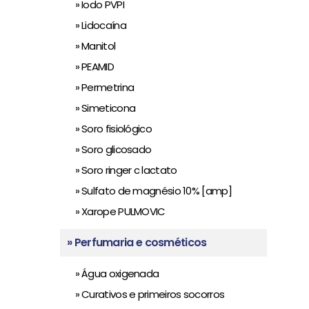
» Iodo PVPI
» Lidocaína
» Manitol
» PEAMID
» Permetrina
» Simeticona
» Soro fisiológico
» Soro glicosado
» Soro ringer c lactato
» Sulfato de magnésio 10% [amp]
» Xarope PULMOVIC
» Perfumaria e cosméticos
» Água oxigenada
» Curativos e primeiros socorros