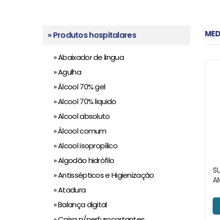
MED
» Produtos hospitalares
» Abaixador de lingua
» Agulha
» Álcool 70% gel
» Alcool 70% liquido
» Alcool absoluto
» Álcool comum
» Alcool isopropílico
» Algodão hidrófilo
S
» Antissépticos e Higienização
A
» Atadura
» Balança digital
» Caixa p/perfurocortantes