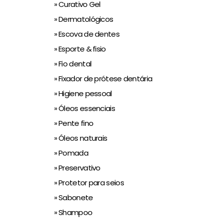
» Curativo Gel
» Dermatológicos
» Escova de dentes
» Esporte & fisio
» Fio dental
» Fixador de prótese dentária
» Higiene pessoal
» Óleos essenciais
» Pente fino
» Óleos naturais
» Pomada
» Preservativo
» Protetor para seios
» Sabonete
» Shampoo