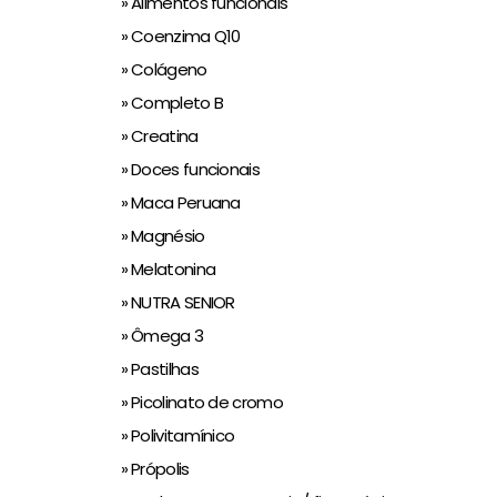
» Alimentos funcionais
» Coenzima Q10
» Colágeno
» Completo B
» Creatina
» Doces funcionais
» Maca Peruana
» Magnésio
» Melatonina
» NUTRA SENIOR
» Ômega 3
» Pastilhas
» Picolinato de cromo
» Polivitamínico
» Própolis