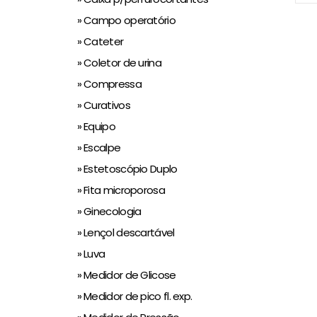
» Campo operatório
» Cateter
» Coletor de urina
» Compressa
» Curativos
» Equipo
» Escalpe
» Estetoscópio Duplo
» Fita microporosa
» Ginecologia
» Lençol descartável
» Luva
» Medidor de Glicose
» Medidor de pico fl. exp.