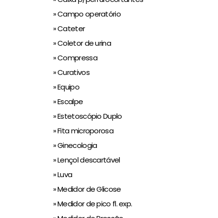
» Campo operatório
» Cateter
» Coletor de urina
» Compressa
» Curativos
» Equipo
» Escalpe
» Estetoscópio Duplo
» Fita microporosa
» Ginecologia
» Lençol descartável
» Luva
» Medidor de Glicose
» Medidor de pico fl. exp.