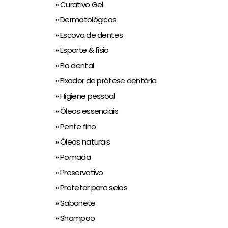
» Curativo Gel
» Dermatológicos
» Escova de dentes
» Esporte & fisio
» Fio dental
» Fixador de prótese dentária
» Higiene pessoal
» Óleos essenciais
» Pente fino
» Óleos naturais
» Pomada
» Preservativo
» Protetor para seios
» Sabonete
» Shampoo