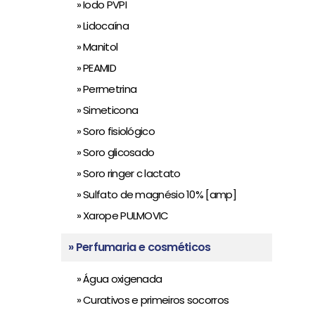
» Iodo PVPI
» Lidocaína
» Manitol
» PEAMID
» Permetrina
» Simeticona
» Soro fisiológico
» Soro glicosado
» Soro ringer c lactato
» Sulfato de magnésio 10% [amp]
» Xarope PULMOVIC
» Perfumaria e cosméticos
» Água oxigenada
» Curativos e primeiros socorros