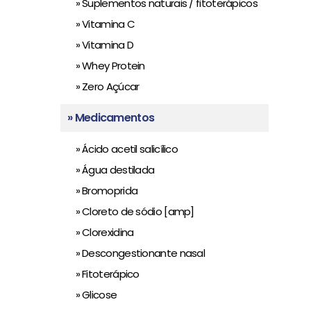
» Suplementos naturais / fitoterápicos
» Vitamina C
» Vitamina D
» Whey Protein
» Zero Açúcar
» Medicamentos
» Ácido acetil salicílico
» Água destilada
» Bromoprida
» Cloreto de sódio [amp]
» Clorexidina
» Descongestionante nasal
» Fitoterápico
» Glicose