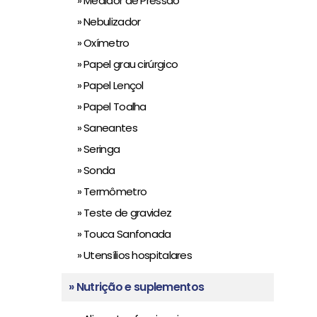
» Medidor de Pressão
» Nebulizador
» Oxímetro
» Papel grau cirúrgico
» Papel Lençol
» Papel Toalha
» Saneantes
» Seringa
» Sonda
» Termômetro
» Teste de gravidez
» Touca Sanfonada
» Utensílios hospitalares
» Nutrição e suplementos