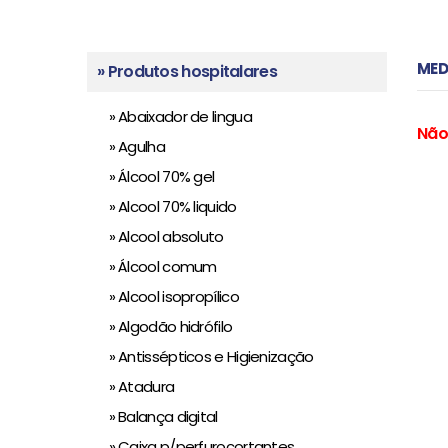
MED
» Produtos hospitalares
» Abaixador de lingua
Não
» Agulha
» Álcool 70% gel
» Alcool 70% liquido
» Alcool absoluto
» Álcool comum
» Alcool isopropílico
» Algodão hidrófilo
» Antissépticos e Higienização
» Atadura
» Balança digital
» Caixa p/perfurocortantes