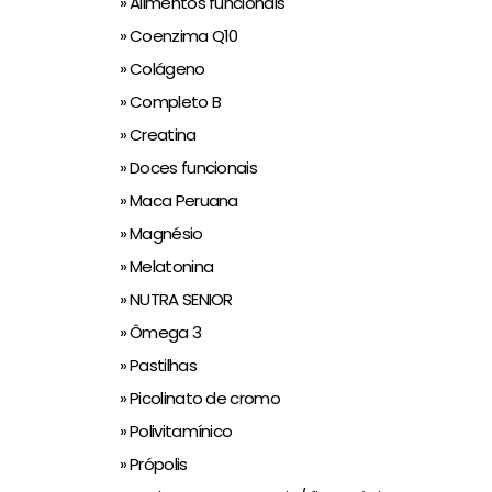
» Alimentos funcionais
» Coenzima Q10
» Colágeno
» Completo B
» Creatina
» Doces funcionais
» Maca Peruana
» Magnésio
» Melatonina
» NUTRA SENIOR
» Ômega 3
» Pastilhas
» Picolinato de cromo
» Polivitamínico
» Própolis