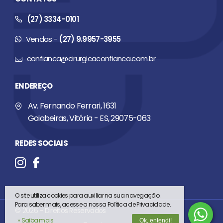
(27) 3334-0101
Vendas -
(27) 9.9957-3955
confianca@cirurgicaconfianca.com.br
ENDEREÇO
Av. Fernando Ferrari, 1631
Goiabeiras, Vitória - ES, 29075-063
REDES SOCIAIS
O site utiliza cookies para auxiliar na sua navegação.
Para saber mais, acesse a nossa Política de Privacidade.
© 2026 - Direitos Reservados
» Saiba mais
Ok, entendi!