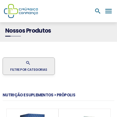
PRODUTOS
NUTRIÇÃO E
LABORATÓRIOS
MEDIC
HOSPITALARES
SUPLEMENTOS
Nossos Produtos
FILTRE POR CATEGORIAS
NUTRIÇÃO E SUPLEMENTOS > PRÓPOLIS