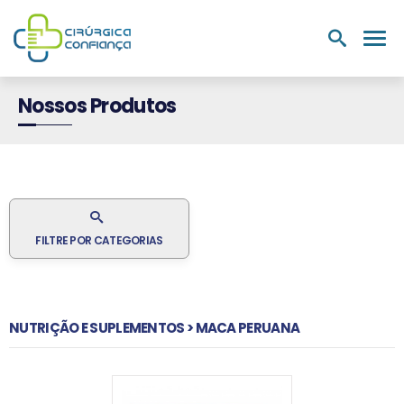
PRODUTOS
NUTRIÇÃO E
LABORATÓRIOS
MEDIC
HOSPITALARES
SUPLEMENTOS
Nossos Produtos
FILTRE POR CATEGORIAS
NUTRIÇÃO E SUPLEMENTOS > MACA PERUANA