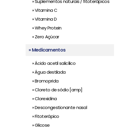
» Suplementos naturais / fitoterápicos
» Vitamina C
» Vitamina D
» Whey Protein
» Zero Açúcar
» Medicamentos
» Ácido acetil salicílico
» Água destilada
» Bromoprida
» Cloreto de sódio [amp]
» Clorexidina
» Descongestionante nasal
» Fitoterápico
» Glicose