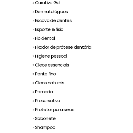
» Curativo Gel
» Dermatológicos
» Escova de dentes
» Esporte & fisio
» Fio dental
» Fixador de prótese dentária
» Higiene pessoal
» Óleos essenciais
» Pente fino
» Óleos naturais
» Pomada
» Preservativo
» Protetor para seios
» Sabonete
» Shampoo