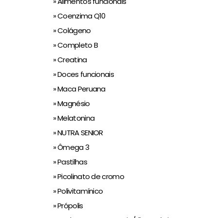
» Alimentos funcionais
» Coenzima Q10
» Colágeno
» Completo B
» Creatina
» Doces funcionais
» Maca Peruana
» Magnésio
» Melatonina
» NUTRA SENIOR
» Ômega 3
» Pastilhas
» Picolinato de cromo
» Polivitamínico
» Própolis