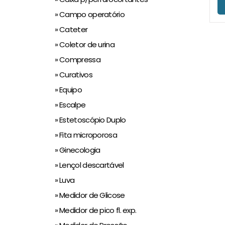
» Campo operatório
» Cateter
» Coletor de urina
» Compressa
» Curativos
» Equipo
» Escalpe
» Estetoscópio Duplo
» Fita microporosa
» Ginecologia
» Lençol descartável
» Luva
» Medidor de Glicose
» Medidor de pico fl. exp.