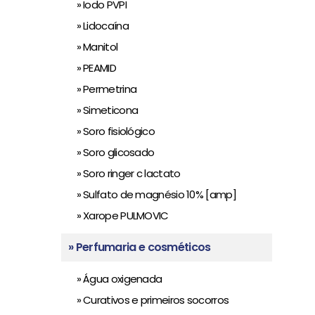
» Iodo PVPI
» Lidocaína
» Manitol
» PEAMID
» Permetrina
» Simeticona
» Soro fisiológico
» Soro glicosado
» Soro ringer c lactato
» Sulfato de magnésio 10% [amp]
» Xarope PULMOVIC
» Perfumaria e cosméticos
» Água oxigenada
» Curativos e primeiros socorros