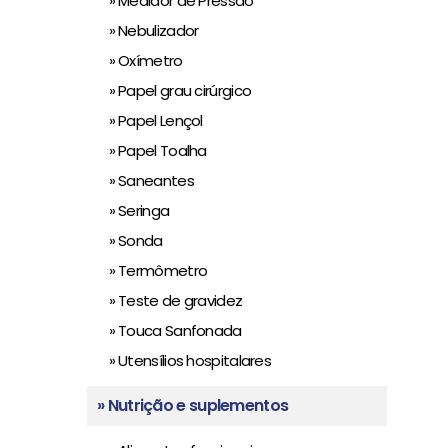
» Medidor de Pressão
» Nebulizador
» Oxímetro
» Papel grau cirúrgico
» Papel Lençol
» Papel Toalha
» Saneantes
» Seringa
» Sonda
» Termômetro
» Teste de gravidez
» Touca Sanfonada
» Utensílios hospitalares
» Nutrição e suplementos