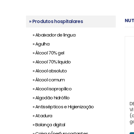
NUT
» Produtos hospitalares
» Abaixador de lingua
» Agulha
» Álcool 70% gel
» Alcool 70% liquido
» Alcool absoluto
» Álcool comum
» Alcool isopropílico
» Algodão hidrófilo
DE
» Antissépticos e Higienização
V
» Atadura
(
g
» Balança digital
» Caixa p/perfurocortantes