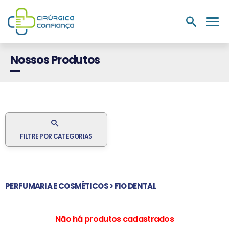
PRODUTOS
NUTRIÇÃO E
LABORATÓRIOS
MEDIC
HOSPITALARES
SUPLEMENTOS
Nossos Produtos
FILTRE POR CATEGORIAS
PERFUMARIA E COSMÉTICOS > FIO DENTAL
Não há produtos cadastrados