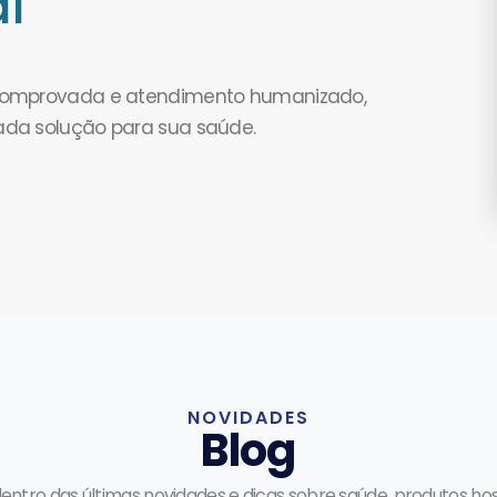
l
 comprovada e atendimento humanizado,
ada solução para sua saúde.
NOVIDADES
Blog
dentro das últimas novidades e dicas sobre saúde, produtos hos