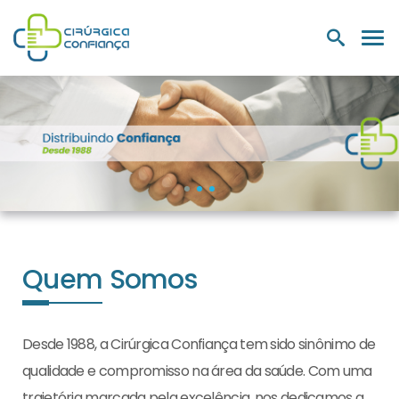
PRODUTOS
NUTRIÇÃO E
LABORATÓRIOS
MEDIC
HOSPITALARES
SUPLEMENTOS
Quem Somos
Desde 1988, a Cirúrgica Confiança tem sido sinônimo de
qualidade e compromisso na área da saúde. Com uma
trajetória marcada pela excelência, nos dedicamos a