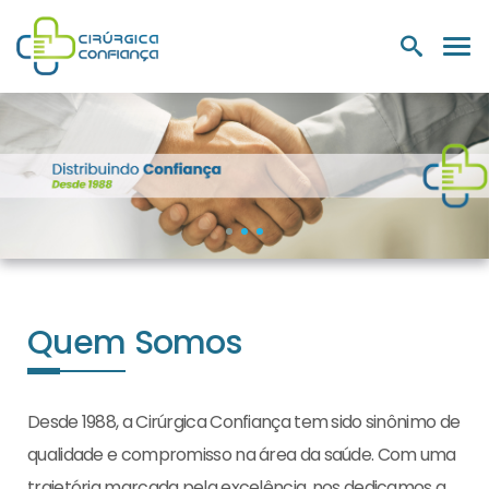
PRODUTOS
NUTRIÇÃO E
LABORATÓRIOS
MEDIC
HOSPITALARES
SUPLEMENTOS
Quem Somos
Desde 1988, a Cirúrgica Confiança tem sido sinônimo de
qualidade e compromisso na área da saúde. Com uma
trajetória marcada pela excelência, nos dedicamos a