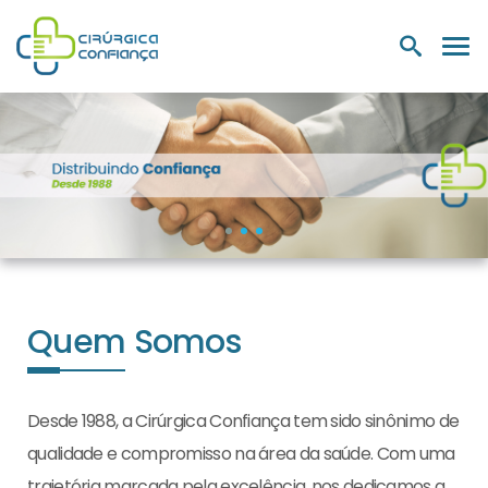
PRODUTOS
NUTRIÇÃO E
LABORATÓRIOS
MEDIC
HOSPITALARES
SUPLEMENTOS
Quem Somos
Desde 1988, a Cirúrgica Confiança tem sido sinônimo de
qualidade e compromisso na área da saúde. Com uma
trajetória marcada pela excelência, nos dedicamos a