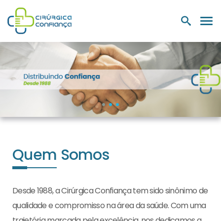
PRODUTOS
NUTRIÇÃO E
LABORATÓRIOS
MEDIC
HOSPITALARES
SUPLEMENTOS
Quem Somos
Desde 1988, a Cirúrgica Confiança tem sido sinônimo de
qualidade e compromisso na área da saúde. Com uma
trajetória marcada pela excelência, nos dedicamos a