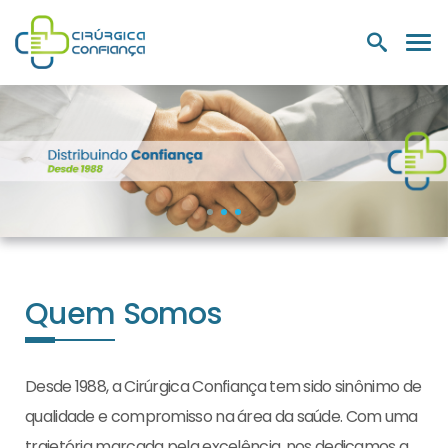
PRODUTOS
NUTRIÇÃO E
LABORATÓRIOS
MEDIC
HOSPITALARES
SUPLEMENTOS
Quem Somos
Desde 1988, a Cirúrgica Confiança tem sido sinônimo de
qualidade e compromisso na área da saúde. Com uma
trajetória marcada pela excelência, nos dedicamos a