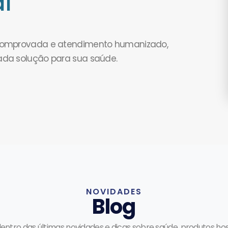
l
 comprovada e atendimento humanizado,
ada solução para sua saúde.
NOVIDADES
Blog
dentro das últimas novidades e dicas sobre saúde, produtos hos