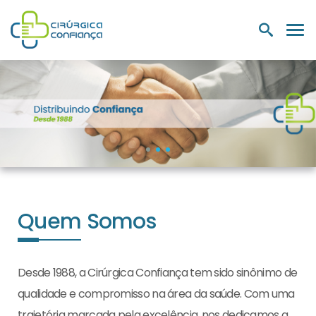
PRODUTOS
NUTRIÇÃO E
LABORATÓRIOS
MEDIC
HOSPITALARES
SUPLEMENTOS
Quem Somos
Desde 1988, a Cirúrgica Confiança tem sido sinônimo de
qualidade e compromisso na área da saúde. Com uma
trajetória marcada pela excelência, nos dedicamos a