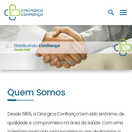
PRODUTOS
NUTRIÇÃO E
LABORATÓRIOS
MEDIC
HOSPITALARES
SUPLEMENTOS
Quem Somos
Desde 1988, a Cirúrgica Confiança tem sido sinônimo de
qualidade e compromisso na área da saúde. Com uma
trajetória marcada pela excelência, nos dedicamos a