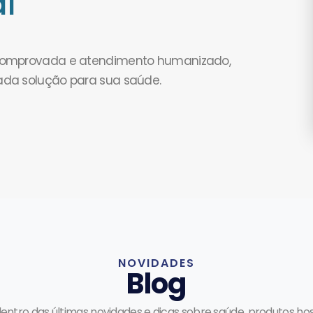
l
 comprovada e atendimento humanizado,
ada solução para sua saúde.
NOVIDADES
Blog
dentro das últimas novidades e dicas sobre saúde, produtos hos