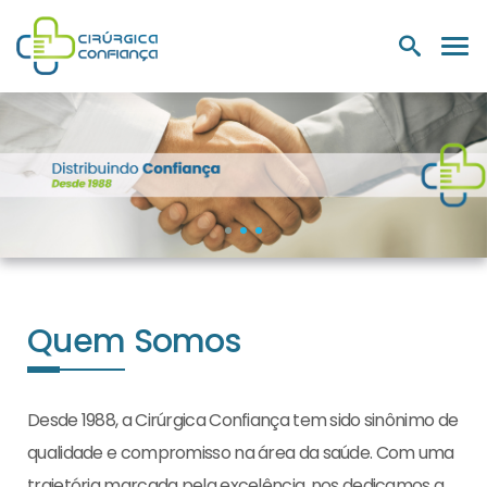
PRODUTOS
NUTRIÇÃO E
LABORATÓRIOS
MEDIC
HOSPITALARES
SUPLEMENTOS
Quem Somos
Desde 1988, a Cirúrgica Confiança tem sido sinônimo de
qualidade e compromisso na área da saúde. Com uma
trajetória marcada pela excelência, nos dedicamos a